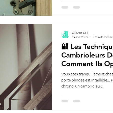
Clic And Call
24 avr. 2025
2 min de lecture
🔐 Les Techniqu
Cambrioleurs D
Comment Ils Op
Comment Les St
Vous êtes tranquillement chez
porte blindée est infaillible…
chrono, un cambrioleur...