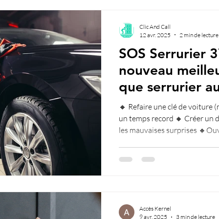
Clic And Call
12 avr. 2025
2 min de lecture
SOS Serrurier 3
nouveau meilleu
que serrurier a
🔸 Refaire une clé de voiture
un temps record 🔸 Créer un double de clé malin pour éviter
les mauvaises surprises 🔸Ouverture de votre porte de
voiture sans l'abîmer, même l
surprises 🔸Programmation de la centralisation surprises
🔸Programation de l'antidém
Accès Kernel
9 avr. 2025
3 min de lecture