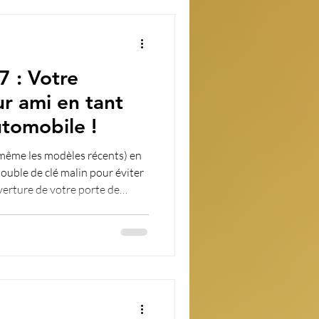
7 : Votre
r ami en tant
utomobile !
 (même les modèles récents) en
es systèmes les plus complexes
arrage