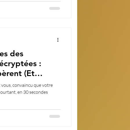
es des
écryptées :
èrent (Et
opper Net) 🔐
 vous, convaincu que votre
 Pourtant, en 30 secondes