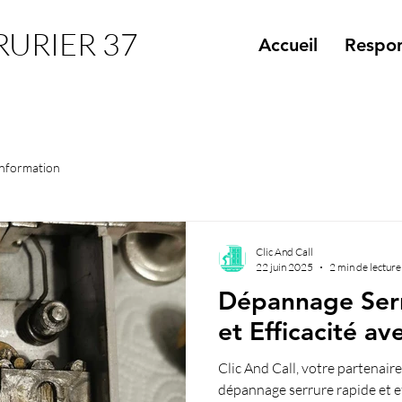
RURIER 37
Accueil
Respon
Information
Clic And Call
22 juin 2025
2 min de lecture
Dépannage Serr
et Efficacité av
Clic And Call, votre partenair
dépannage serrure rapide et ef