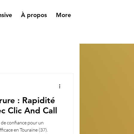
sive
À propos
More
ure : Rapidité
ec Clic And Call
e de confiance pour un
ficace en Touraine (37).