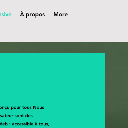
sive
À propos
More
conçu pour tous Nous
isateur sont des
Web : accessible à tous,