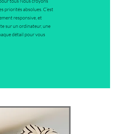
 pour tous Nous croyons
des priorités absolues. C’est
rement responsive, et
ite sur un ordinateur, une
haque détail pour vous