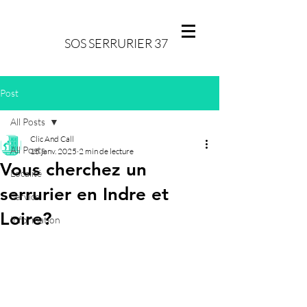
SOS SERRURIER 37
Post
All Posts
Clic And Call
All Posts
15 janv. 2025
2 min de lecture
Vous cherchez un
Localité
serrurier en Indre et
Service
Loire?
Information