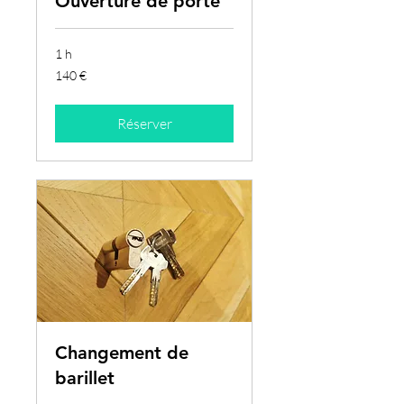
Ouverture de porte
1 h
140
140 €
euros
Réserver
Changement de
barillet