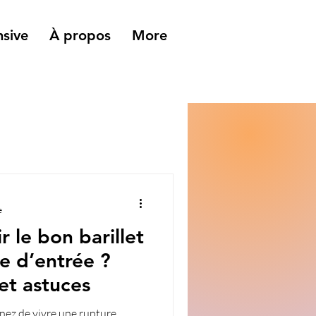
sive
À propos
More
e
 le bon barillet
e d’entrée ?
et astuces
enez de vivre une rupture