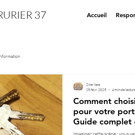
RURIER 37
Accueil
Respon
Information
Zine Yass
25 févr. 2025
4 min de lectur
Comment choisir
pour votre port
Guide complet 
Imaginez cette scène : vous v