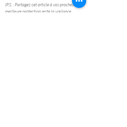
(P.S. : Partagez cet article à vos proches – la 
meilleure protection reste la vigilance 
collective.)
cambriolage
blindage de porte
Cambrioleurs
Crochetage de Serrure
Bumping
Posts récents
Voir tout