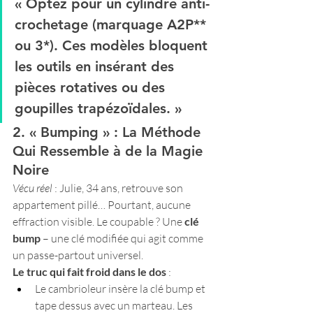
« Optez pour un cylindre 
anti-
crochetage
 (marquage A2P** 
ou 3*). Ces modèles bloquent 
les outils en insérant des 
pièces rotatives ou des 
goupilles trapézoïdales. »
2. « Bumping » : La Méthode 
Qui Ressemble à de la Magie 
Noire
Vécu réel
 : Julie, 34 ans, retrouve son 
appartement pillé… Pourtant, aucune 
effraction visible. Le coupable ? Une 
clé 
bump
 – une clé modifiée qui agit comme 
un passe-partout universel.
Le truc qui fait froid dans le dos
 :
Le cambrioleur insère la clé bump et 
tape dessus avec un marteau. Les 