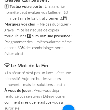
Gestes Qui Sauvent
1️⃣ 
Testez votre porte
 : Un serrurier 
honnête peut évaluer vos failles en 10 
min (certains le font gratuitement).2️⃣ 
Marquez vos clés
 : « Ne pas dupliquer » 
gravé limite les risques de copies 
frauduleuses.3️⃣ 
Simulez une présence
 : 
Programmez des lumières/alarme même 
absent. 80% des cambriolages sont 
évités ainsi.
💡 Le Mot de la Fin
« La sécurité n’est pas un luxe – c’est une 
nécessité. Aujourd’hui, les voleurs 
innovent… mais les solutions aussi. »
À vous de jouer
 : Avez-vous déjà 
renforcé vos serrures ? Dites-nous en 
commentaires quelle astuce vous a 
surpris(e) !