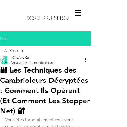
SOS SERRURIER 37
Post
All Posts
Clic And Call
All Posts
24 avr. 2025
2 min de lecture
🔐 Les Techniques des
Localité
Cambrioleurs Décryptées
Service
: Comment Ils Opèrent
Information
(Et Comment Les Stopper
Net) 🔐
Vous êtes tranquillement chez vous, 
convaincu que votre porte blindée est 